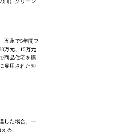
の面にグリーン
、五蓮で5年間フ
0万元、15万元
で商品住宅を購
に雇用された短
達した場合、一
与える。