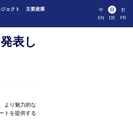
ロジェクト
主要産業
中
日
한
EN
DE
FR
を発表し
、より魅力的な
ートを提供する