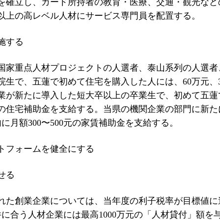
を確立し、カード所持者の教育・医療、交通・観光など
以上の高レベル人材にサービス専門員を配置する。
施する
国家重点人材プロジェクトの人選者、泰山系列の人選者
生で、五蓮で初めて住宅を購入した人には、60万元、3
業が新たに導入した短大卒以上の卒業生で、初めて五蓮
元の住宅補助金を支給する。当県の機関企業の部門に新た
に月額300〜500元の家賃補助金を支給する。
トフォームを健全にする
せる
れた創業企業については、当年度の利子税率が目標値に
に合う人材企業には最高1000万元の「人材貸付」額を