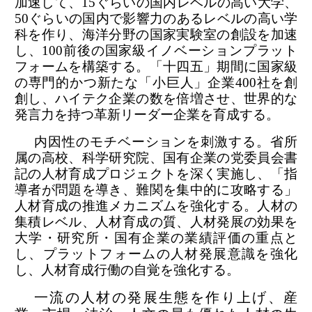
加速して、15ぐらいの国内レベルの高い大学、
50ぐらいの国内で影響力のあるレベルの高い学
科を作り、海洋分野の国家実験室の創設を加速
し、100前後の国家級イノベーションプラット
フォームを構築する。「十四五」期間に国家級
の専門的かつ新たな「小巨人」企業400社を創
創し、ハイテク企業の数を倍増させ、世界的な
発言力を持つ革新リーダー企業を育成する。
内因性のモチベーションを刺激する。省所
属の高校、科学研究院、国有企業の党委員会書
記の人材育成プロジェクトを深く実施し、「指
導者が問題を導き、難関を集中的に攻略する」
人材育成の推進メカニズムを強化する。人材の
集積レベル、人材育成の質、人材発展の効果を
大学・研究所・国有企業の業績評価の重点と
し、プラットフォームの人材発展意識を強化
し、人材育成行働の自覚を強化する。
一流の人材の発展生態を作り上げ、産