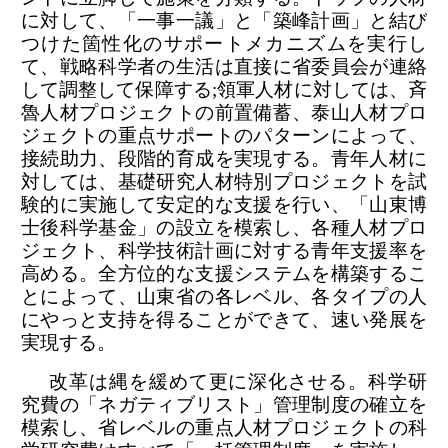
に対して、「一事一議」と「築峰計画」と結び
つけた箇性化のサポートメカニズムを実行し
て、戦略科学者の生活は直接に省委員会が連絡
して調整して保障する;領軍人材に対しては、斉
魯人材プロジェクトの前置備蓄、泰山人材プロ
ジェクトの重点サポートのパターンによって、
接続助力、段階的育成を実現する。青年人材に
対しては、基礎研究人材特別プロジェクトを試
験的に実施して安定的な支援を行い、「山東博
士後科学基金」の設立を模索し、各種人材プロ
ジェクト、科学技術計画に対する青年支援率を
高める。全方位的な支援システムを構築するこ
とによって、山東省の各レベル、各タイプの人
にやっと支持を得ることができて、速い発展を
実現する。
改革は縄を緩めて更に深化させる。科学研
究費の「ネガティブリスト」管理制度の確立を
模索し、省レベルの重点人材プロジェクトの科