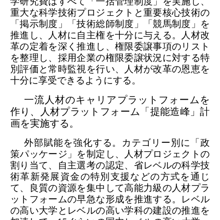
学研究費はすべて「一括管理制度」を実施し、
重大な科学技術プロジェクトと重要核心技術の
「掲示制度」「技術総師制度」「競馬制度」を
推進し、人材に自主権を十分に与える。人材改
革の定着を深く推進し、権限委譲事項のリスト
を整理し、採用企業の権限委譲状況に対する特
別評価と常時監視を行い、人材が改革の恩恵を
十分に享受できるようにする。
一流人材のキャリアプラットフォームを
作り、人材プラットフォーム「提能造峰」計
画を実施する。
外部賦能を強化する。カテゴリー別に「政
策パッケージ」を制定し、人材プロジェクトの
割り当て、自主選考の認定、省レベルの科学技
術革新発展資金の特別支援などの方式を通じ
て、良質の資源を集中して高能力級の人材プラ
ットフォームの早急な形成を推進する。レベル
の高い大学とレベルの高い学科の建設の推進を