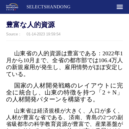
SELECTSHANDONG
豊富な人的資源
Source：
01-14-2023 19:59:54
山東省の人的資源は豊富である：2022年1
月から10月まで、全省の都市部では106.4万人
の新規雇用が発生し、雇用情勢がほぼ安定し
ている。
国家の人材開発戦略のレイアウトに完
全に統合し、山東の特徴を持つ「2 + N」
の人材開発パターンを構築する。
山東省は経済規模が大きく、人口が多く、
人材が豊富な省である、済南、青島の2つの副
省級都市の科学教育資源が豊富で、産業基盤が