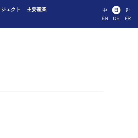
ロジェクト
主要産業
中
日
한
EN
DE
FR